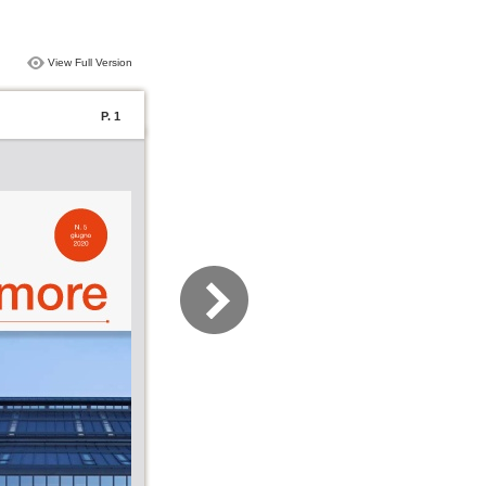
View Full Version
P. 1