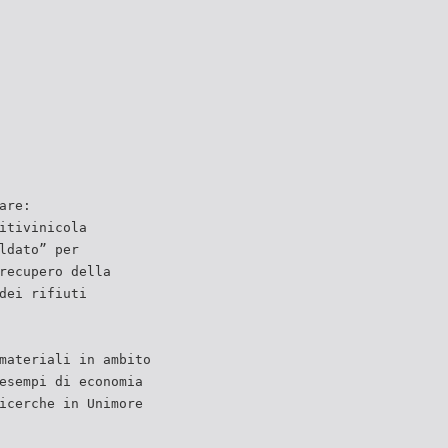
are:
itivinicola
ldato” per
recupero della
dei rifiuti
materiali in ambito
esempi di economia
icerche in Unimore