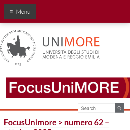
FocusUnimore
Menu
FocusUnimore > numero 62 –