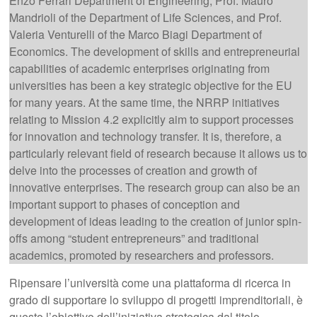
Enzo Ferrari Department of Engineering, Prof. Mauro
Mandrioli of the Department of Life Sciences, and Prof.
Valeria Venturelli of the Marco Biagi Department of
Economics. The development of skills and entrepreneurial
capabilities of academic enterprises originating from
universities has been a key strategic objective for the EU
for many years. At the same time, the NRRP initiatives
relating to Mission 4.2 explicitly aim to support processes
for innovation and technology transfer. It is, therefore, a
particularly relevant field of research because it allows us to
delve into the processes of creation and growth of
innovative enterprises. The research group can also be an
important support to phases of conception and
development of ideas leading to the creation of junior spin-
offs among “student entrepreneurs” and traditional
academics, promoted by researchers and professors.
Ripensare l’università come una piattaforma di ricerca in
grado di supportare lo sviluppo di progetti imprenditoriali, è
questo l’obiettivo dell’iniziativa strategica dal titolo