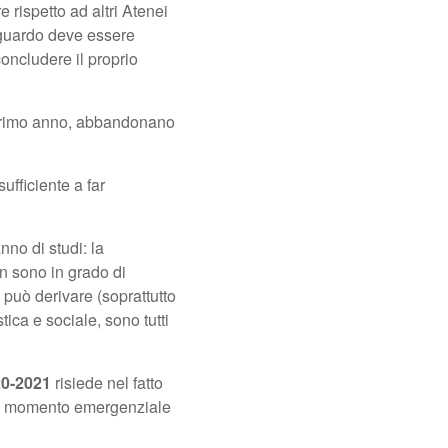
 rispetto ad altri Atenei
raguardo deve essere
oncludere il proprio
l primo anno, abbandonano
ufficiente a far
nno di studi: la
n sono in grado di
 può derivare (soprattutto
ica e sociale, sono tutti
020-2021
risiede nel fatto
n un momento emergenziale