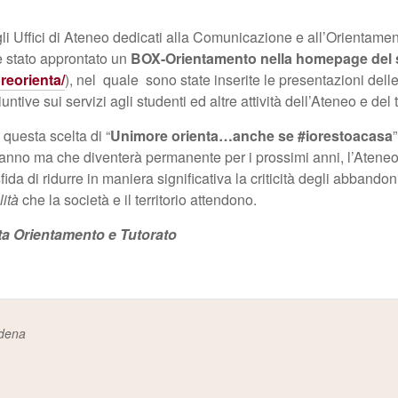
li Uffici di Ateneo dedicati alla Comunicazione e all’Orientamen
 è stato approntato un
BOX-Orientamento nella homepage del 
reorienta/
), nel quale sono state inserite le presentazioni delle
tive sui servizi agli studenti ed altre attività dell’Ateneo e del te
questa scelta di “
Unimore orienta…anche se #iorestoacasa
anno ma che diventerà permanente per i prossimi anni, l’Aten
ida di ridurre in maniera significativa la criticità degli abbandon
lità
che la società e il territorio attendono.
a Orientamento e Tutorato
odena