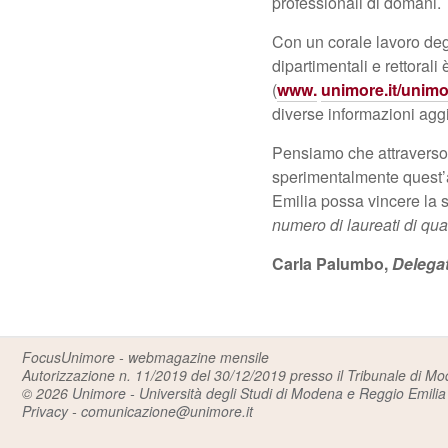
professionali di domani.
Con un corale lavoro deg
dipartimentali e rettorali
(
www.
unimore.it/unimo
diverse informazioni aggiun
Pensiamo che attraverso 
sperimentalmente quest’
Emilia possa vincere la sf
numero di laureati di qua
Carla Palumbo,
Delegat
FocusUnimore - webmagazine mensile
Autorizzazione n. 11/2019 del 30/12/2019 presso il Tribunale di M
© 2026
Unimore - Università degli Studi di Modena e Reggio Emilia
Privacy
-
comunicazione@unimore.it