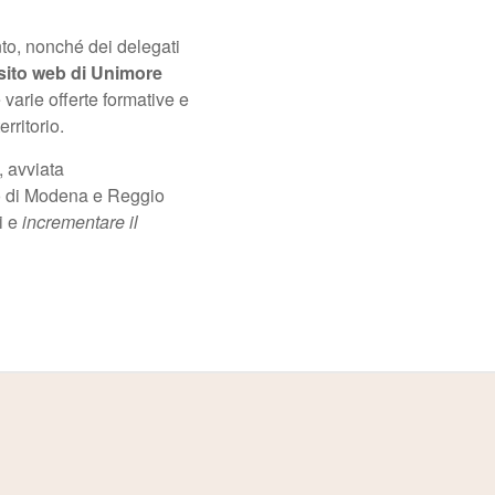
to, nonché dei delegati
sito web di Unimore
 varie offerte formative e
rritorio.
”, avviata
eo di Modena e Reggio
i e
incrementare il