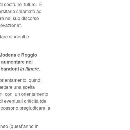
i costruire futuro. È,
ersitario chiamato ad
ore nel suo discorso
novazione”.
iare studenti e
 Modena e Reggio
di aumentare nei
abbandoni
in itinere
.
’orientamento, quindi,
mettere una scelta
ndem con un orientamento
 eventuali criticità (da
e possono pregiudicare la
eneo (quest’anno in