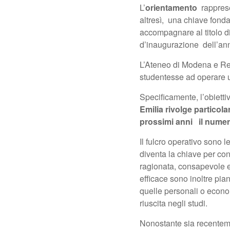
L’
orientamento
rapprese
altresì, una chiave fonda
accompagnare al titolo di
d’inaugurazione dell’ann
L’Ateneo di Modena e Regg
studentesse ad operare un
Specificamente, l’obiettiv
Emilia rivolge particola
prossimi anni il numer
Il fulcro operativo sono l
diventa la chiave per con
ragionata, consapevole e
efficace sono inoltre pian
quelle personali o econo
riuscita negli studi.
Nonostante sia recenteme