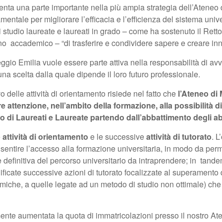
nta una parte importante nella più ampia strategia dell’Ateneo d
mentale per migliorare l’efficacia e l’efficienza del sistema univ
 studio laureate e laureati in grado – come ha sostenuto il Rett
o accademico – “di trasferire e condividere sapere e creare in
io Emilia vuole essere parte attiva nella responsabilità di avv
a scelta dalla quale dipende il loro futuro professionale.
o delle attività di orientamento risiede nel fatto che
l’Ateneo di
re attenzione, nell’ambito della formazione, alla possibilità 
o di Laureati e Laureate partendo dall’abbattimento degli 
e
attività di orientamento
e le successive
attività di tutorato
. L
sentire l’accesso alla formazione universitaria, in modo da per
 definitiva del percorso universitario da intraprendere; in ta
ificate successive azioni di tutorato focalizzate al superamento di
miche, a quelle legate ad un metodo di studio non ottimale) ch
nte aumentata la quota di immatricolazioni presso il nostro At