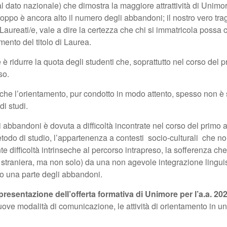
l dato nazionale) che dimostra la maggiore attrattività di Unimore
troppo è ancora alto il numero degli abbandoni; il nostro vero t
aureati/e, vale a dire la certezza che chi si immatricola possa c
ento del titolo di Laurea.
 è ridurre la quota degli studenti che, soprattutto nel corso de
so.
 che l’orientamento, pur condotto in modo attento, spesso non è s
i studi.
 abbandoni è dovuta a difficoltà incontrate nel corso del primo a
do di studio, l’appartenenza a contesti socio-culturali che no
difficoltà intrinseche al percorso intrapreso, la sofferenza che
e straniera, ma non solo) da una non agevole integrazione linguist
o una parte degli abbandoni.
presentazione dell’offerta formativa di Unimore per l’a.a. 2
 nuove modalità di comunicazione, le attività di orientamento i