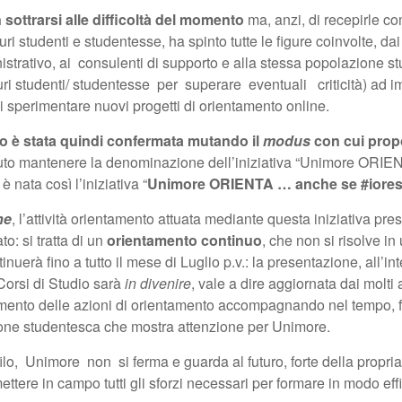
 sottrarsi alle difficoltà del momento
ma, anzi, di recepirle co
 studenti e studentesse, ha spinto tutte le figure coinvolte, dai 
trativo, ai consulenti di supporto e alla stessa popolazione st
turi studenti/ studentesse per superare eventuali criticità) ad
i sperimentare nuovi progetti di orientamento online.
nto è stata quindi confermata mutando il
modus
con cui prop
luto mantenere la denominazione dell’iniziativa “Unimore ORI
 nata così l’iniziativa “
Unimore ORIENTA … anche se #iore
ne
, l’attività orientamento attuata mediante questa iniziativa pre
to: si tratta di un
orientamento continuo
, che non si risolve in
erà fino a tutto il mese di Luglio p.v.: la presentazione, all’int
 Corsi di Studio sarà
in divenire
, vale a dire aggiornata dai molti 
amento delle azioni di orientamento accompagnando nel tempo, 
zione studentesca che mostra attenzione per Unimore.
lo, Unimore non si ferma e guarda al futuro, forte della propr
ettere in campo tutti gli sforzi necessari per formare in modo effi