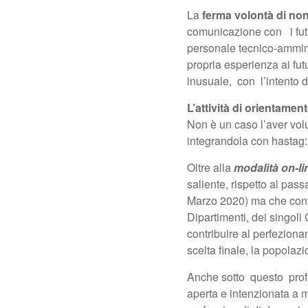
La
ferma volontà di non
comunicazione con i futuri
personale tecnico-amminis
propria esperienza ai fu
inusuale, con l’intento d
L’attività di orientame
Non è un caso l’aver vo
integrandola con hastag: è
Oltre alla
modalità on-li
saliente, rispetto al passa
Marzo 2020) ma che continu
Dipartimenti, dei singoli
contribuire al perfezion
scelta finale, la popola
Anche sotto questo profi
aperta e intenzionata a m