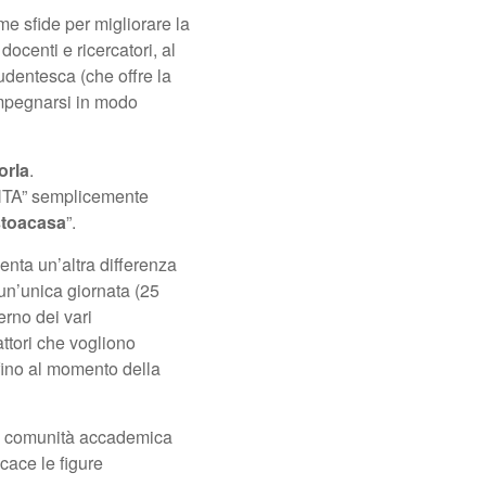
me sfide per migliorare la
docenti e ricercatori, al
udentesca (che offre la
 impegnarsi in modo
orla
.
ENTA” semplicemente
stoacasa
”.
senta un’altra differenza
 un’unica giornata (25
erno dei vari
attori che vogliono
fino al momento della
ia comunità accademica
cace le figure