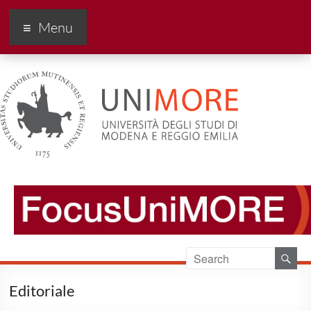
FocusUnimore
Menu
Editoriale