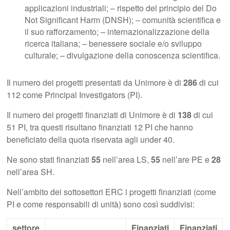
applicazioni industriali; – rispetto del principio del Do
Not Significant Harm (DNSH); – comunità scientifica e
il suo rafforzamento; – internazionalizzazione della
ricerca italiana; – benessere sociale e/o sviluppo
culturale; – divulgazione della conoscenza scientifica.
Il numero dei progetti presentati da Unimore è di
286
di cui
112 come Principal Investigators (PI).
Il numero dei progetti finanziati di Unimore è di
138
di cui
51 PI, tra questi risultano finanziati 12 PI che hanno
beneficiato della quota riservata agli under 40.
Ne sono stati finanziati
55
nell’area LS,
55
nell’are PE e
28
nell’area SH.
Nell’ambito dei sottosettori ERC i progetti finanziati (come
PI e come responsabili di unità) sono così suddivisi:
settore
Finanziati
Finanziati