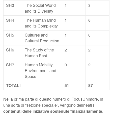
SH3
The Social World
1
3
and Its Diversity
SH4
The Human Mind
1
6
and Its Complexity
SH5
Cultures and
1
0
Cultural Production
SH6
The Study of the
2
2
Human Past
SH7
Human Mobility,
0
2
Environment, and
Space
TOTALI
51
87
Nella prima parte di questo numero di FocusUnimore, in
una sorta di “sezione speciale”, vengono delineati i
contenuti delle iniziative sostenute finanziariamente
.