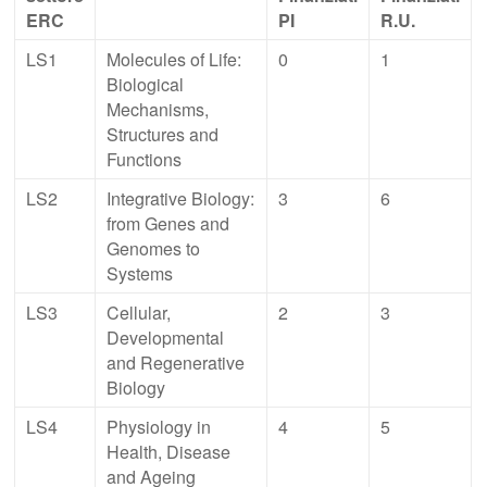
ERC
PI
R.U.
LS1
Molecules of Life:
0
1
Biological
Mechanisms,
Structures and
Functions
LS2
Integrative Biology:
3
6
from Genes and
Genomes to
Systems
LS3
Cellular,
2
3
Developmental
and Regenerative
Biology
LS4
Physiology in
4
5
Health, Disease
and Ageing