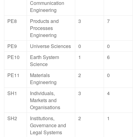
Communication
Engineering
PE8
Products and
3
7
Processes
Engineering
PE9
Universe Sciences
0
0
PE10
Earth System
1
6
Science
PE11
Materials
2
0
Engineering
SH1
Individuals,
3
4
Markets and
Organisations
SH2
Institutions,
2
1
Governance and
Legal Systems