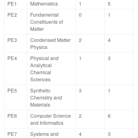
PE1
Mathematics
1
5
PE2
Fundamental
0
1
Constituents of
Matter
PE3
Condensed Matter
2
4
Physics
PE4
Physical and
1
3
Analytical
Chemical
Sciences
PE5
Synthetic
3
1
Chemistry and
Materials
PE6
Computer Science
2
6
and Informatics
PE7
Systems and
4
3