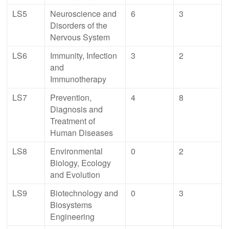
LS5
Neuroscience and
6
3
Disorders of the
Nervous System
LS6
Immunity, Infection
3
2
and
Immunotherapy
LS7
Prevention,
4
8
Diagnosis and
Treatment of
Human Diseases
LS8
Environmental
0
2
Biology, Ecology
and Evolution
LS9
Biotechnology and
0
3
Biosystems
Engineering