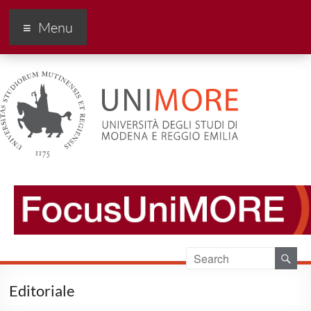
FocusUnimore
Menu
Editoriale