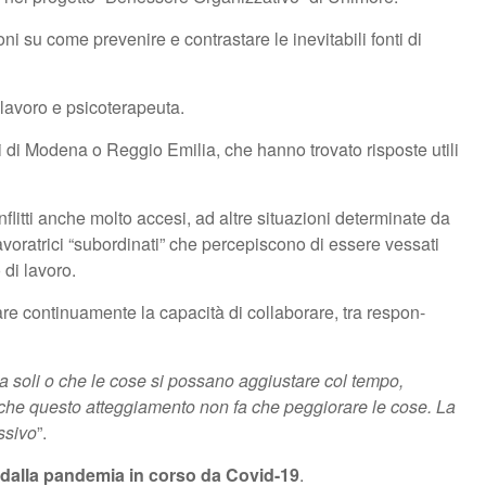
ioni su come prevenire e contrastare le inevitabili fonti di
l lavoro e psicoterapeuta.
i di Modena o Reggio Emilia, che hanno trovato risposte utili
nflitti anche molto accesi, ad altre situazioni determinate da
avoratrici “subordinati” che percepiscono di essere vessati
 di lavoro.
are continuamente la capacità di collaborare, tra respon-
e da soli o che le cose si possano aggiustare col tempo,
to che questo atteggiamento non fa che peggiorare le cose. La
ssivo
”.
dalla pandemia in corso da Covid-19
.