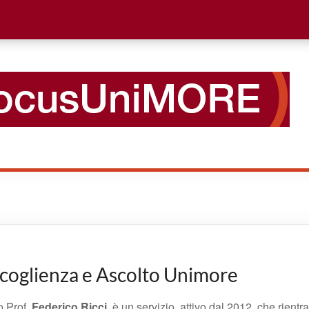
ccoglienza e Ascolto Unimore
o Prof.
Federico Ricci
, è un servizio, attivo dal 2012, che rien