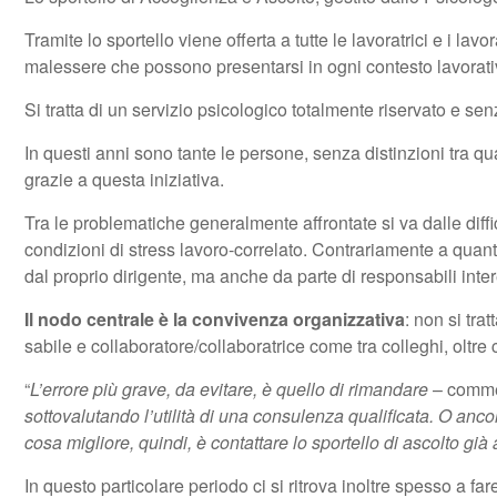
Tramite lo sportello viene offerta a tutte le lavoratrici e i lav
malessere che possono presentarsi in ogni contesto lavorati
Si tratta di un servizio psicologico totalmente riservato e sen
In questi anni sono tante le persone, senza distinzioni tra q
grazie a questa iniziativa.
Tra le problematiche generalmente affrontate si va dalle diffi
condizioni di stress lavoro-correlato. Contrariamente a quant
dal proprio dirigente, ma anche da parte di responsabili intere
Il
nodo
centrale è la convivenza organizzativa
: non si tra
sabile e collaboratore/collaboratrice come tra colleghi, oltre 
“
L’errore più grave, da evitare, è quello di rimandare
– commen
sottovalutando l’utilità di una consulenza qualificata. O an
cosa migliore, quindi, è contattare lo sportello di ascolto gi
In questo particolare periodo ci si ritrova inoltre spesso a far