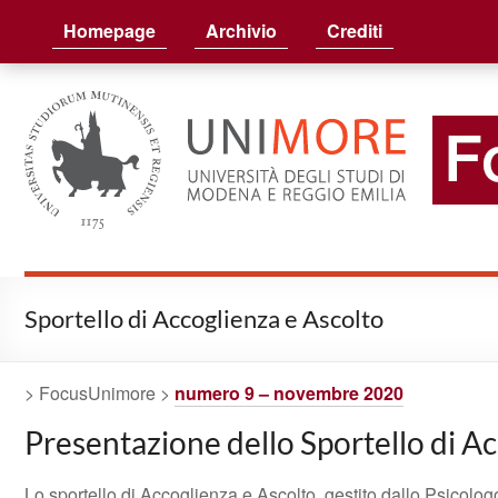
FocusUnimore
Homepage
Archivio
Crediti
Sportello di Accoglienza e Ascolto
> FocusUnimore >
numero 9 – novembre 2020
Presentazione dello Sportello di A
Lo sportello di Accoglienza e Ascolto, gestito dallo Psicolog