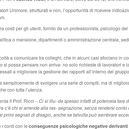
oratori Unimore, strutturati e non, l’opportunità di ricevere indicaz
vo.
za costi per gli utenti, fornito da un professionista, psicologo de
ualifica o mansione, dipartimenti o amministrazione centrale, sed
coltà a comunicare tra colleghi, che in alcuni casi sfociano in co
o si possa pensare non arriva- no solo richieste di lavoratori e l
ssati a migliorare la gestione dei rapporti all’interno del gruppo
tta semplicemente di svolgere una serie di compiti, ma di miglior
che con tutta l’utenza.
ta il Prof. Ricci -.
Ci si illu- de spesso infatti di potercela far
cora c’è chi si arrende alla ras- segnazione, senza rendersi con
à ai primi segnali di disagio, anche se talvolta può sembrare ecce
e i conti con le
conseguenze psicologiche negative derivanti 