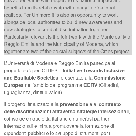
has added value with respect to its national impact and
benefits from its relationship with many international
realities. For Unimore it is also an opportunity to work
alongside local authorities to build new awareness and
new strategies to combat discrimination together.
Particularly relevant is the joint work with the Municipality of
Reggio Emilia and the Municipality of Modena, which
together are two of the crucial subjects of the Cities project.
L’Università di Modena e Reggio Emilia partecipa al
progetto europeo CITIES
– Initiative Towards Inclusive
and Equitable Societies
, presentato alla
Commissione
Europea
nell’ambito del programma
CERV
(Cittadini,
uguaglianza, diritti e valori).
Il progetto, finalizzato alla
prevenzione
e al
contrasto
delle discriminazioni attraverso strategie intersezionali
,
coinvolge cinque città italiane e numerosi partner
internazionali e mira a promuovere la formazione di
dipendenti pubblici e lo sviluppo di strumenti per il