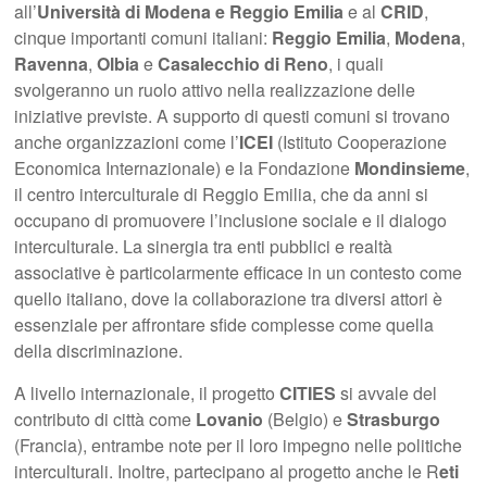
all’
Università di Modena e Reggio Emilia
e al
CRID
,
cinque importanti comuni italiani:
Reggio Emilia
,
Modena
,
Ravenna
,
Olbia
e
Casalecchio di Reno
, i quali
svolgeranno un ruolo attivo nella realizzazione delle
iniziative previste. A supporto di questi comuni si trovano
anche organizzazioni come l’
ICEI
(Istituto Cooperazione
Economica Internazionale) e la Fondazione
Mondinsieme
,
il centro interculturale di Reggio Emilia, che da anni si
occupano di promuovere l’inclusione sociale e il dialogo
interculturale. La sinergia tra enti pubblici e realtà
associative è particolarmente efficace in un contesto come
quello italiano, dove la collaborazione tra diversi attori è
essenziale per affrontare sfide complesse come quella
della discriminazione.
A livello internazionale, il progetto
CITIES
si avvale del
contributo di città come
Lovanio
(Belgio) e
Strasburgo
(Francia), entrambe note per il loro impegno nelle politiche
interculturali. Inoltre, partecipano al progetto anche le R
eti