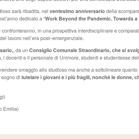
udioso sarà ribadita, nel
ventesimo anniversario
della scompars
st’anno dedicato a “
Work Beyond the Pandemic. Towards a
si confronteranno, in una prospettiva interdisciplinare e comparat
del lavoro nell’era post
–
emergenziale.
sario,
, da un
Consiglio Comunale Straordinario, che si svo
i docenti e il personale di Unimore, studenti e studentesse dello
lo a rendere omaggio allo studioso ma anche a sottolineare quant
uo sogno di
tutelare i giovani e i più fragili, nonché le donne, 
gi)
o Emilia)