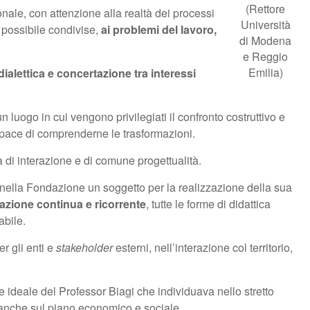
(Rettore
onale, con attenzione alla realtà dei processi
Università
iù possibile condivise,
ai problemi del lavoro,
di Modena
e Reggio
Emilia)
ialettica e concertazione tra interessi
luogo in cui vengono privilegiati il confronto costruttivo e
capace di comprenderne le trasformazioni.
 di interazione e di comune progettualità.
uato nella Fondazione un soggetto per la realizzazione della sua
mazione continua e ricorrente
, tutte le forme di didattica
abile.
er gli enti e
stakeholder
esterni, nell’interazione col territorio,
 ideale del Professor Biagi che individuava nello stretto
a anche sul piano economico e sociale.