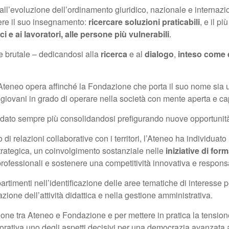
 all’evoluzione dell’ordinamento giuridico, nazionale e internazi
ivere il suo insegnamento:
ricercare soluzioni praticabili
, e il p
i e ai lavoratori, alle persone più vulnerabili
.
e brutale – dedicandosi alla
ricerca
e al
dialogo
,
inteso come d
Ateneo opera affinché la Fondazione che porta il suo nome sia un 
 di giovani in grado di operare nella società con mente aperta e 
andato sempre più consolidandosi prefigurando nuove opportunità
ppo di relazioni collaborative con i territori, l’Ateneo ha individ
ategica, un coinvolgimento sostanziale nelle
iniziative di for
rofessionali e sostenere una competitività innovativa e respons
artimenti nell’identificazione delle aree tematiche di interesse p
zione dell’attività didattica e nella gestione amministrativa.
one tra Ateneo e Fondazione e per mettere in pratica la tensione
 lavorativa uno degli aspetti decisivi per una democrazia avanzat