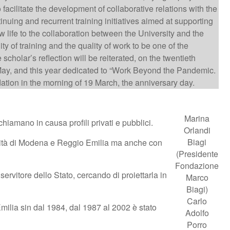
acilitate the development of collaborative relations with the
inuing and recurrent training initiatives aimed at supporting
 life to the collaboration between the University and the
y of training and the quality of work to be one of the
holar’s reflection will be reiterated, on the twentieth
 May, and this year dedicated to “Work Beyond the Pandemic.
tion in the morning of 19 March, the anniversary day.
Marina
hiamano in causa profili privati e pubblici.
Orlandi
Biagi
rsità di Modena e Reggio Emilia ma anche con
(Presidente
Fondazione
ervitore dello Stato, cercando di proiettarla in
Marco
Biagi)
Carlo
milia sin dal 1984, dal 1987 al 2002 è stato
Adolfo
Porro