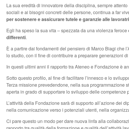
La sua eredità di innovatore della disciplina, sempre attento
sociali e ai bisogni concreti delle persone, continua a far v
per sostenere e assicurare tutele e garanzie alle lavoratric
Egli ha speso la sua vita – spezzata da una violenza feroce 
differenti
.
È a partire dai fondamenti del pensiero di Marco Biagi che l’
lo studio, con il fine di contribuire a preparare generazioni
In questi ultimi anni il rapporto tra Ateneo e Fondazione è 
Sotto questo profilo, al fine di facilitare l’innesco e lo svilu
Terza missione prevedendone, nella sua programmazione str
aperta in grado di supportare lo sviluppo delle competenze p
L’attività della Fondazione sarà di supporto all’azione dei dip
nella comunicazione verso i potenziali utenti, nella organizza
Ci pare questo un modo per dare nuova linfa alla collaborazi
rapporto tra qualità della formazione e qualità dell’attività