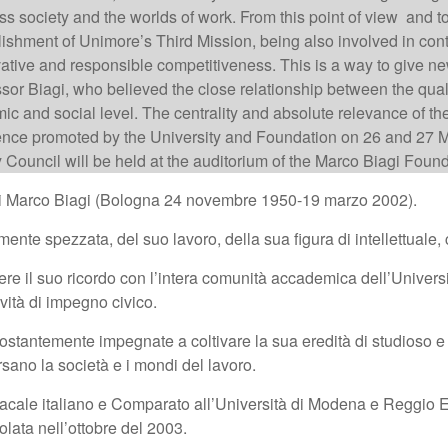
 society and the worlds of work. From this point of view and to f
plishment of Unimore’s Third Mission, being also involved in cont
ative and responsible competitiveness. This is a way to give new
sor Biagi, who believed the close relationship between the qualit
and social level. The centrality and absolute relevance of the sc
ference promoted by the University and Foundation on 26 and 27
uncil will be held at the auditorium of the Marco Biagi Founda
 di Marco Biagi (Bologna 24 novembre 1950-19 marzo 2002).
nte spezzata, del suo lavoro, della sua figura di intellettuale, c
ere il suo ricordo con l’intera comunità accademica dell’Unive
tività di impegno civico.
ostantemente impegnate a coltivare la sua eredità di studioso e s
ano la società e i mondi del lavoro.
indacale italiano e Comparato all’Università di Modena e Reggio E
olata nell’ottobre del 2003.