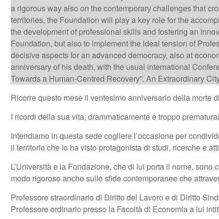
a rigorous way also on the contemporary challenges that cross
territories, the Foundation will play a key role for the accom
the development of professional skills and fostering an innov
Foundation, but also to implement the ideal tension of Profes
decisive aspects for an advanced democracy, also at economic 
anniversary of his death, with the usual international Con
Towards a Human-Centred Recovery”. An Extraordinary City Co
Ricorre questo mese il ventesimo anniversario della morte
I ricordi della sua vita, drammaticamente e troppo prematurame
Intendiamo in questa sede cogliere l’occasione per condivid
il territorio che lo ha visto protagonista di studi, ricerche e at
L’Università e la Fondazione, che di lui porta il nome, sono c
modo rigoroso anche sulle sfide contemporanee che attravers
Professore straordinario di Diritto del Lavoro e di Diritto S
Professore ordinario presso la Facoltà di Economia a lui intit