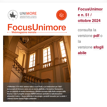
FocusUnimor
e n. 51 /
ottobre 2024
consulta la
versione
pdf
o
la
versione
sfogli
abile