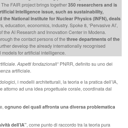
. The FAIR project brings together
350 researchers and is
ificial Intelligence issue, such as sustainability,
 the National Institute for Nuclear Physics (INFN), deals
rs, education, economics, industry. Spoke 8, ‘Pervasive AI’,
 of the AI Research and Innovation Center in Modena.
through the contact persons of the
three departments of the
further develop the already internationally recognised
models for artificial intelligence.
rtificiale. Aspetti fondazional
i” PNRR, definito su uno dei
enza artificiale.
gici, i modelli architetturali, la teoria e la pratica dell’IA,
ce attorno ad una idea progettuale corale, coordinata dal
ne,
ognuno dei quali affronta una diversa problematica
vità dell’IA”
, come punto di raccordo tra la teoria pura