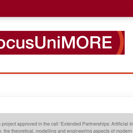
an project approved in the call ‘Extended Partnerships: Artificia
e. the theoretical, modelling and engineering aspects of modern Arti