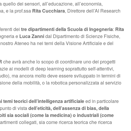
da quello dei sensori, all’educazione, all’economia,
a, e la prof.ssa
Rita Cucchiara
, Direttore dell’AI Research
ferenti dei
tre dipartimenti della Scuola di Ingegneria
:
Rita
gegneria e
Luca Zanni
dal Dipartimento di Scienze Fisiche,
nostro Ateneo ha nei temi della Visione Artificiale e del
R
che avrà anche lo scopo di coordinare uno dei progetti
azie ai modelli di deep learning soprattutto self-attentivi,
 audio), ma ancora molto deve essere sviluppato in termini di
sione della mobilità, o la robotica personalizzata al servizio
 temi teorici dell’intelligenza artificiale
ed in particolare
 punto di vista
dell’eticità, dell’assenza di bias, della
iti sia sociali (come la medicina) o industriali (come
artimenti collegati, sia come ricerca teorica che ricerca