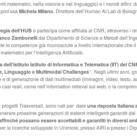
nti matematici, nella visione e nel linguaggio) e i mondi affini: 
a prof.ssa
Michela Milano
, Direttore dell’Human AI Lab di Bologn
regia dell’HUB
e partecipa come affiliata al CNR, attraverso i re
anco Zambonelli
dal Dipartimento di Scienze e Metodi dell’In
e le competenze già riconosciute a livello internazionale che il 
matematici per l’Intelligenza Artificiale.
ll’Istituto Istituto di Informatica e Telematica (IIT) del CN
e, Linguaggio e Multimodal Challanges
”. Negli ultimi anni, gr
ne e di generazione di dati multimediali (immagini, video, testo,
n casi reali, come nell’information retieval sul web, o la compren
 progetti Trasversali, sono nati per dare
una risposta italiana ai
 generare prossime generazioni di sistemi intelligenti garantiti dal
affinché possano essere accettabili e garantiti in diversi amb
 per le ricerche sviluppate in Unimore, presso AIRI e presso i Dip