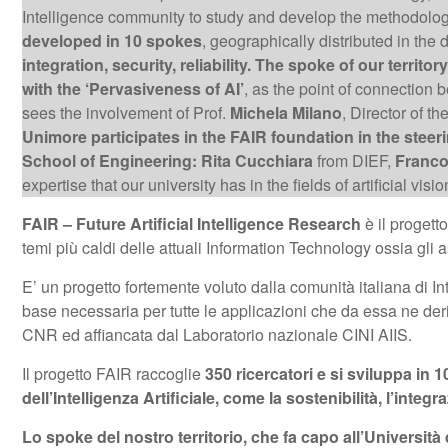
Intelligence community to study and develop the methodologic
developed in 10 spokes
, geographically distributed in the d
integration, security, reliability.
The spoke of our territor
with the ‘Pervasiveness of AI’
, as the point of connection 
sees the involvement of Prof.
Michela Milano
, Director of 
Unimore participates in the FAIR foundation in the stee
School of Engineering:
Rita Cucchiara
from DIEF,
Franco
expertise that our university has in the fields of artificial vi
FAIR – Future Artificial Intelligence Research
è il progetto
temi più caldi delle attuali Information Technology ossia gli as
E’ un progetto fortemente voluto dalla comunità italiana di Inte
base necessaria per tutte le applicazioni che da essa ne deri
CNR ed affiancata dal Laboratorio nazionale CINI AIIS.
Il progetto FAIR raccoglie
350 ricercatori e si sviluppa in 
dell’Intelligenza Artificiale, come la sostenibilità, l’integra
Lo spoke del nostro territorio, che fa capo all’Universit