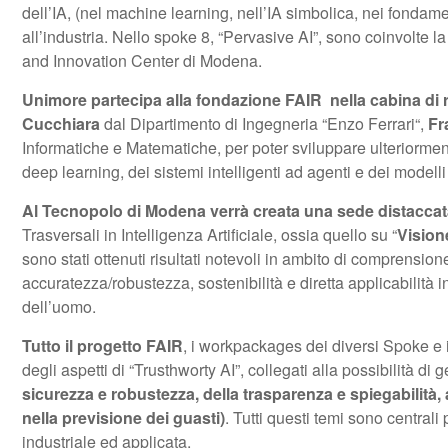
dell’IA, (nel machine learning, nell’IA simbolica, nei fondame
all’industria. Nello spoke 8, “Pervasive AI”, sono coinvolte l
and Innovation Center di Modena.
Unimore partecipa alla fondazione FAIR nella cabina di 
Cucchiara
dal Dipartimento di Ingegneria “Enzo Ferrari“,
Fr
Informatiche e Matematiche, per poter sviluppare ulteriorment
deep learning, dei sistemi intelligenti ad agenti e dei modelli 
Al Tecnopolo di Modena verrà creata una sede distaccata de
Trasversali in Intelligenza Artificiale, ossia quello su “
Vision
sono stati ottenuti risultati notevoli in ambito di comprensio
accuratezza/robustezza, sostenibilità e diretta applicabilità i
dell’uomo.
Tutto il progetto FAIR
, i workpackages dei diversi Spoke e i
degli aspetti di “Trusthworty AI”, collegati alla possibilità di
sicurezza e robustezza, della trasparenza e spiegabilità, 
nella previsione dei guasti)
. Tutti questi temi sono centrali
industriale ed applicata.