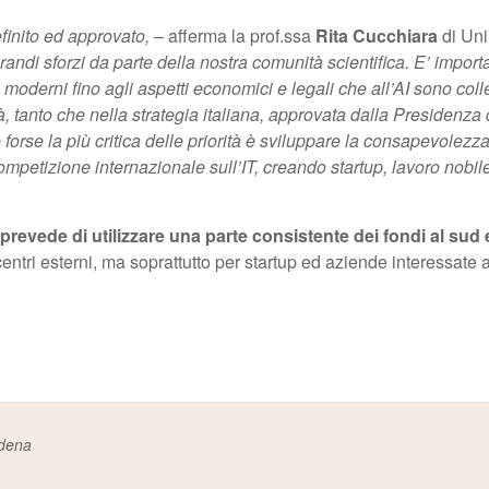
finito ed approvato,
– afferma la prof.ssa
Rita Cucchiara
di Un
randi sforzi da parte della nostra comunità scientifica. E’ importan
oderni fino agli aspetti economici e legali che all’AI sono collegati
età, tanto che nella strategia italiana, approvata dalla Presidenz
forse la più critica delle priorità è sviluppare la consapevolezza
mpetizione internazionale sull’IT, creando startup, lavoro nobile
, prevede di utilizzare una parte consistente dei fondi al sud 
 centri esterni, ma soprattutto per startup ed aziende interessate 
odena