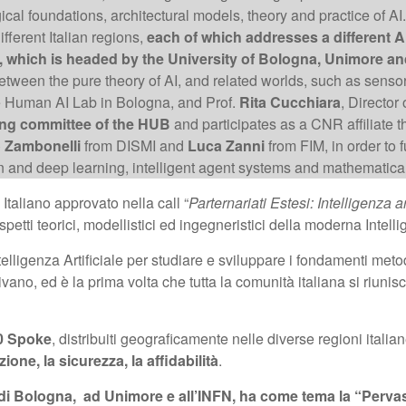
al foundations, architectural models, theory and practice of AI
ifferent Italian regions,
each of which addresses a different Art
y, which is headed by the University of Bologna, Unimore and
between the pure theory of AI, and related worlds, such as senso
the Human AI Lab in Bologna, and Prof.
Rita Cucchiara
, Director
ring committee of the HUB
and participates as a CNR affiliate 
 Zambonelli
from DISMI and
Luca Zanni
from FIM, in order to 
sion and deep learning, intelligent agent systems and mathematical 
 Italiano approvato nella call “
Parternariati Estesi: Intelligenza a
petti teorici, modellistici ed ingegneristici della moderna Intellig
lligenza Artificiale per studiare e sviluppare i fondamenti metodolo
vano, ed è la prima volta che tutta la comunità italiana si riunis
10 Spoke
, distribuiti geograficamente nelle diverse regioni italia
zione, la sicurezza, la affidabilità
.
à di Bologna, ad Unimore e all’INFN, ha come tema la “Pervasi