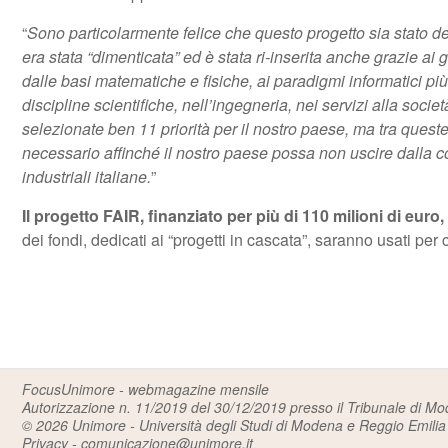
“
Sono particolarmente felice che questo progetto sia stato de
era stata “dimenticata” ed è stata ri-inserita anche grazie ai g
dalle basi matematiche e fisiche, ai paradigmi informatici più m
discipline scientifiche, nell’ingegneria, nei servizi alla soci
selezionate ben 11 priorità per il nostro paese, ma tra queste 
necessario affinché il nostro paese possa non uscire dalla co
industriali italiane.
”
Il progetto FAIR, finanziato per più di 110 milioni di euro
dei fondi, dedicati ai “progetti in cascata”, saranno usati per
FocusUnimore - webmagazine mensile
Autorizzazione n. 11/2019 del 30/12/2019 presso il Tribunale di M
© 2026
Unimore - Università degli Studi di Modena e Reggio Emilia
Privacy
-
comunicazione@unimore.it