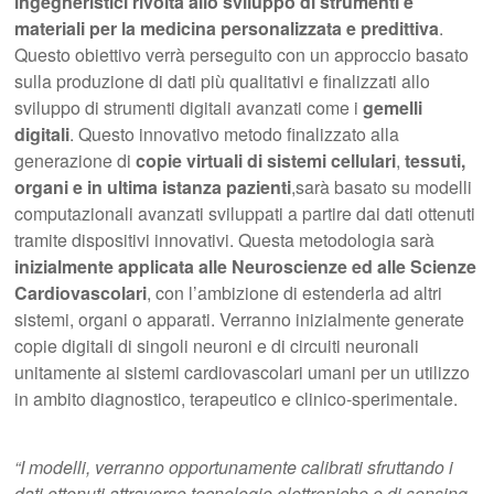
ingegneristici
rivolta allo sviluppo di strumenti e
materiali per la medicina personalizzata e predittiva
.
Questo obiettivo verrà perseguito con un approccio basato
sulla produzione di dati più qualitativi e finalizzati allo
sviluppo di strumenti digitali avanzati come i
gemelli
digitali
. Questo innovativo metodo finalizzato alla
generazione di
copie virtuali di sistemi cellulari
,
tessuti,
organi e in ultima istanza pazienti
,sarà basato su modelli
computazionali avanzati sviluppati a partire dai dati ottenuti
tramite dispositivi innovativi. Questa metodologia sarà
inizialmente applicata alle Neuroscienze ed alle Scienze
Cardiovascolari
, con l’ambizione di estenderla ad altri
sistemi, organi o apparati. Verranno inizialmente generate
copie digitali di singoli neuroni e di circuiti neuronali
unitamente ai sistemi cardiovascolari umani per un utilizzo
in ambito diagnostico, terapeutico e clinico-sperimentale.
“I modelli, verranno opportunamente calibrati sfruttando i
dati ottenuti attraverso tecnologie elettroniche e di sensing