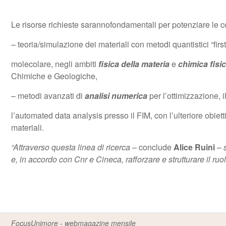
Le risorse richieste sarannofondamentali per potenziare le com
– teoria/simulazione dei materiali con metodi quantistici “firs
molecolare, negli ambiti
fisica della materia
e
chimica fisi
Chimiche e Geologiche,
– metodi avanzati di
analisi numerica
per l’ottimizzazione, 
l’automated data analysis presso il FIM, con l’ulteriore obiet
materiali.
“Attraverso questa linea di ricerca
– conclude
Alice Ruini
– s
e, in accordo con Cnr e Cineca, rafforzare e strutturare il 
FocusUnimore - webmagazine mensile