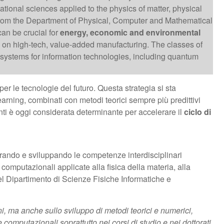
tational sciences applied to the physics of matter, physical
rom the Department of Physical, Computer and Mathematical
an be crucial for
energy, economic and environmental
 on high-tech, value-added manufacturing. The classes of
anosystems for information technologies, including quantum
per le tecnologie del futuro. Questa strategia si sta
learning, combinati con metodi teorici sempre più predittivi
enti è oggi considerata determinante per accelerare il
ciclo di
rando e sviluppando le competenze interdisciplinari
ze computazionali applicate alla fisica della materia, alla
l Dipartimento di Scienze Fisiche Informatiche e
oni, ma anche sullo sviluppo di metodi teorici e numerici,
 computazionali soprattutto nei corsi di studio e nei dottorati