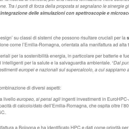
one. Tra i punti di forza della proposta si segnalano le sinergie g
’
integrazione delle simulazioni con spettroscopie e microsc
esign’ su classi di sistemi che possono risultare cruciali per la
s
ione come l’Emilia-Romagna, orientata alla manifattura ad alta 
riali per la sostenibilità energia, in particolare per batterie e fu
intelligenti per la salute e la salvaguardia ambientale. “
Dal pun
estimenti europei e nazionali sul supercalcolo, a cui sappiamo a
ombinazione di diversi aspetti:
a livello
europeo, si pensi agli
ingenti investimenti in EuroHPC-J
acità di calcolo/dato dell’Emilia-Romagna, che ospita oltre l’80
SC.
ura a Bologna e ha identificato HPC e dati come priorità per l’