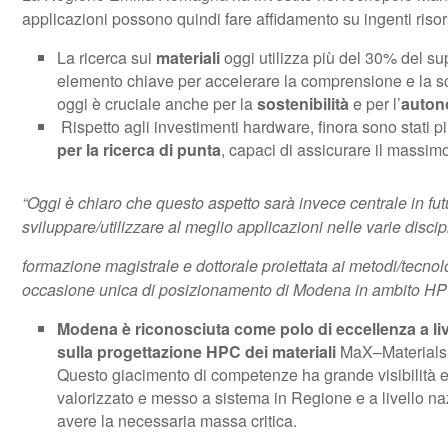
applicazioni possono quindi fare affidamento su ingenti risor
La ricerca sui
materiali
oggi utilizza più del 30% del sup
elemento chiave per accelerare la comprensione e la scop
oggi è cruciale anche per la
sostenibilità
e per l’
auton
Rispetto agli investimenti hardware, finora sono stati più
per la ricerca di punta
, capaci di assicurare il
massimo 
“Oggi è chiaro che questo aspetto sarà invece centrale in f
sviluppare/utilizzare al meglio applicazioni nelle varie disci
formazione magistrale e dottorale proiettata ai metodi/tecno
occasione unica di
posizionamento di
Modena in ambito HP
Modena è riconosciuta come polo di eccellenza a li
sulla progettazione HPC dei materiali
MaX–Materials d
Questo giacimento di competenze ha grande visibilità e
valorizzato e messo a sistema in Regione e a livello n
avere la necessaria massa critica.