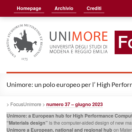
FocusUnimore
Homepage
Archivio
Crediti
Unimore: un polo europeo per l’ High Perf
> FocusUnimore >
numero 37 – giugno 2023
Unimore: a European hub for High Performance Compu
“Materials design”
is the computer-aided design of new mater
Unimore a European, national and regional hub
on Materi