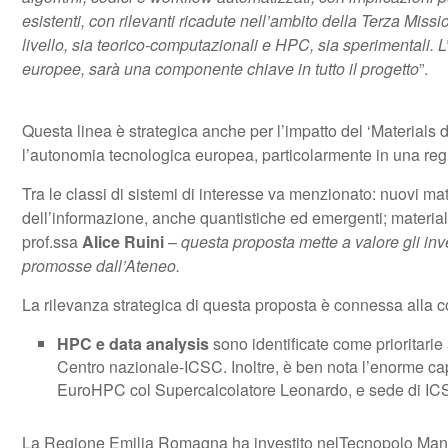
esistenti, con rilevanti ricadute nell’ambito della Terza Missi
livello, sia teorico-computazionali e HPC, sia sperimentali. L
europee, sarà una componente chiave in tutto il progetto
”.
Questa linea è strategica anche per l’impatto del ‘Materials d
l’autonomia tecnologica europea, particolarmente in una reg
Tra le classi di sistemi di interesse va menzionato: nuovi mate
dell’informazione, anche quantistiche ed emergenti; materiali 
prof.ssa
Alice Ruini
–
questa proposta mette a valore gli inv
promosse dall’Ateneo.
La rilevanza strategica di questa proposta è connessa alla c
HPC e data analysis
sono identificate come prioritarie 
Centro nazionale-ICSC. Inoltre, è ben nota l’enorme cap
EuroHPC col Supercalcolatore Leonardo, e sede di IC
La Regione Emilia Romagna ha investito nelTecnopolo Manifatt