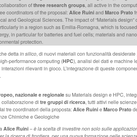
collaboration of
three research groups
, all active in the compu
ee coordinators of the proposal:
Alice Ruini
and
Marco Prato
f
l and Geological Sciences. The impact of “Materials design” c
ticularly in a region such as Emilia-Romagna, which is focused
ergy, in particular for batteries and fuel cells; materials and n
ronmental protection.
che detta
in silico
, di nuovi materiali con funzionalità desiderate 
high-performance computing (
HPC
), analisi dei dati e machine 
e interazioni rilevanti in gioco. L’integrazione di queste compon
.
opeo, nazionale e regionale
su Materials design e HPC, integ
ta collaborazione di
tre gruppi di ricerca
, tutti attivi nelle scien
ai tre coordinatori della proposta:
Alice Ruini
e
Marco Prato
de
enze Chimiche e Geologiche
sa
Alice Ruini
–
è la scelta di investire non solo sulle applicazi
er la ricerca di frontiera, per una nuova formazione nelle scienze