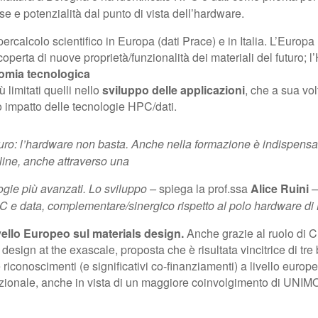
se e potenzialità dal punto di vista dell’hardware.
ercalcolo scientifico in Europa (dati Prace) e in Italia. L’Europa 
erta di nuove proprietà/funzionalità dei materiali del futuro; l
omia tecnologica
 limitati quelli nello
sviluppo delle applicazioni
, che a sua vol
impatto delle tecnologie HPC/dati.
uturo: l’hardware non basta. Anche nella formazione è indispens
pline, anche attraverso una
logie più avanzati. Lo sviluppo –
spiega la prof.ssa
Alice Ruini
–
C e data
, complementare/sinergico rispetto al polo hardware di
vello Europeo sul materials design.
Anche grazie al ruolo di 
esign at the exascale, proposta che è risultata vincitrice di tr
 riconoscimenti (e significativi co-finanziamenti) a livello eu
azionale, anche in vista di un maggiore coinvolgimento di UNIMO