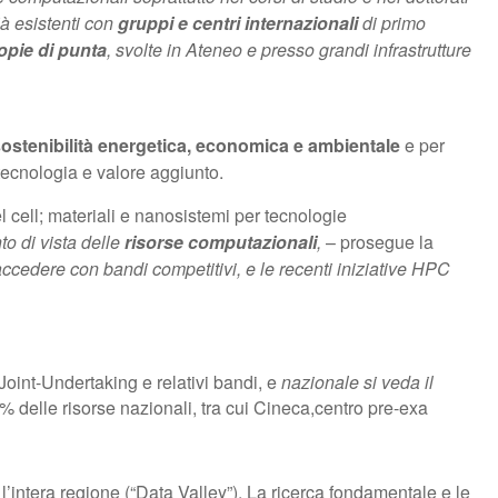
ià esistenti con
gruppi e centri internazionali
di primo
opie di punta
, svolte in Ateneo e presso grandi infrastrutture
ostenibilità energetica, economica e ambientale
e per
tecnologia e valore aggiunto.
el cell; materiali e nanosistemi per tecnologie
to di vista delle
risorse computazionali
,
– prosegue la
ccedere con bandi competitivi, e le recenti iniziative HPC
oint-Undertaking e relativi bandi, e
nazionale si veda il
% delle risorse nazionali, tra cui Cineca,centro pre-exa
intera regione (“Data Valley”). La ricerca fondamentale e le