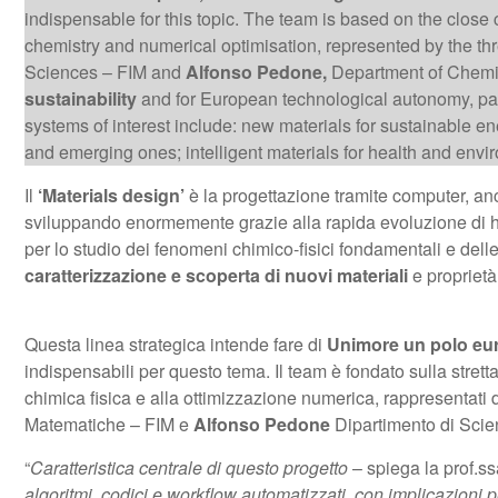
indispensable for this topic. The team is based on the close 
chemistry and numerical optimisation, represented by the thr
Sciences – FIM and
Alfonso Pedone,
Department of Chemica
sustainability
and for European technological autonomy, par
systems of interest include: new materials for sustainable en
and emerging ones; intelligent materials for health and envi
Il
‘Materials design’
è la progettazione tramite computer, an
sviluppando enormemente grazie alla rapida evoluzione di 
per lo studio dei fenomeni chimico-fisici fondamentali e dell
caratterizzazione e scoperta di nuovi materiali
e proprietà
Questa linea strategica intende fare di
Unimore un polo eur
indispensabili per questo tema. Il team è fondato sulla stret
chimica fisica e alla ottimizzazione numerica, rappresentati d
Matematiche – FIM e
Alfonso Pedone
Dipartimento di Sci
“
Caratteristica centrale di questo progetto
– spiega la prof.s
algoritmi, codici e workflow automatizzati, con implicazioni p