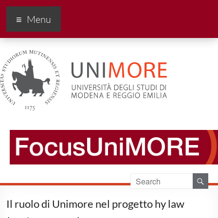
FocusUnimore
Menu
Il ruolo di Unimore nel progetto hy law