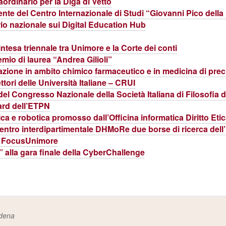
ordinario per la Diga di Vetto
dente del Centro Internazionale di Studi “Giovanni Pico dell
io nazionale sui Digital Education Hub
 intesa triennale tra Unimore e la Corte dei conti
emio di laurea “Andrea Gilioli”
zione in ambito chimico farmaceutico e in medicina di prec
ori delle Università Italiane – CRUI
el Congresso Nazionale della Società Italiana di Filosofia de
oard dell’ETPN
ca e robotica promosso dall’Officina informatica Diritto Et
l Centro interdipartimentale DHMoRe due borse di ricerca dell
o FocusUnimore
 alla gara finale della CyberChallenge
odena