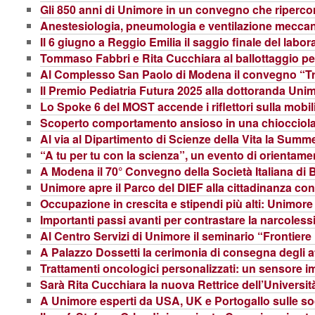
Gli 850 anni di Unimore in un convegno che ripercor
Anestesiologia, pneumologia e ventilazione meccan
Il 6 giugno a Reggio Emilia il saggio finale del labo
Tommaso Fabbri e Rita Cucchiara al ballottaggio per 
Al Complesso San Paolo di Modena il convegno “Tra
Il Premio Pediatria Futura 2025 alla dottoranda Unim
Lo Spoke 6 del MOST accende i riflettori sulla mobili
Scoperto comportamento ansioso in una chiocciola: 
Al via al Dipartimento di Scienze della Vita la Summ
“A tu per tu con la scienza”, un evento di orientamen
A Modena il 70° Convegno della Società Italiana di B
Unimore apre il Parco del DIEF alla cittadinanza con
Occupazione in crescita e stipendi più alti: Unimore
Importanti passi avanti per contrastare la narcoles
Al Centro Servizi di Unimore il seminario “Frontiere
A Palazzo Dossetti la cerimonia di consegna degli att
Trattamenti oncologici personalizzati: un sensore i
Sarà Rita Cucchiara la nuova Rettrice dell’Universi
A Unimore esperti da USA, UK e Portogallo sulle soci