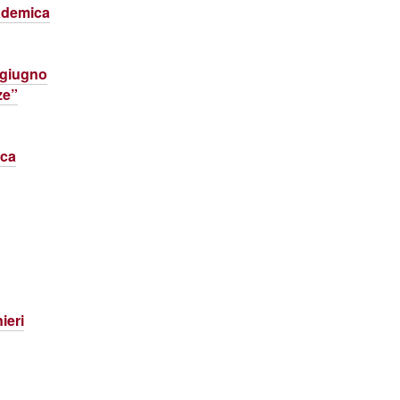
cademica
6 giugno
ze”
ica
ieri