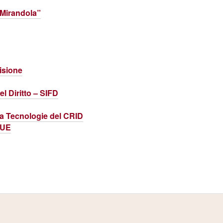
a Mirandola”
isione
l Diritto – SIFD
ica Tecnologie del CRID
’UE