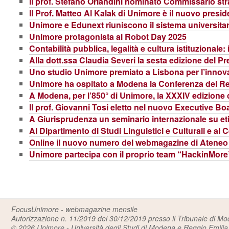
Il prof. Stefano Orlandini nominato Commissario stra
Il Prof. Matteo Al Kalak di Unimore è il nuovo presi
Unimore e Edunext riuniscono il sistema universitar
Unimore protagonista al Robot Day 2025
Contabilità pubblica, legalità e cultura istituzionale:
Alla dott.ssa Claudia Severi la sesta edizione del Pr
Uno studio Unimore premiato a Lisbona per l’innova
Unimore ha ospitato a Modena la Conferenza dei Rett
A Modena, per l’850° di Unimore, la XXXIV edizione d
Il prof. Giovanni Tosi eletto nel nuovo Executive B
A Giurisprudenza un seminario internazionale su eti
Al Dipartimento di Studi Linguistici e Culturali e a
Online il nuovo numero del webmagazine di Atene
Unimore partecipa con il proprio team “HackinMore”
FocusUnimore - webmagazine mensile
Autorizzazione n. 11/2019 del 30/12/2019 presso il Tribunale di M
© 2026
Unimore - Università degli Studi di Modena e Reggio Emilia