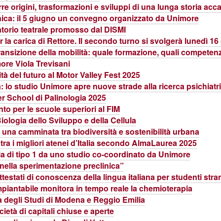
re origini, trasformazioni e sviluppi di una lunga storia ac
ica: il 5 giugno un convegno organizzato da Unimore
ratorio teatrale promosso dal DISMI
la carica di Rettore. Il secondo turno si svolgerà lunedì 1
nsizione della mobilità: quale formazione, quali competen
ore Viola Trevisani
tà del futuro al Motor Valley Fest 2025
lo studio Unimore apre nuove strade alla ricerca psichiatr
er School di Palinologia 2025
to per le scuole superiori al FIM
iologia dello Sviluppo e della Cellula
 una camminata tra biodiversità e sostenibilità urbana
 tra i migliori atenei d’Italia secondo AlmaLaurea 2025
sia di tipo 1 da uno studio co-coordinato da Unimore
 nella sperimentazione preclinica”
estati di conoscenza della lingua italiana per studenti stran
mpiantabile monitora in tempo reale la chemioterapia
tà degli Studi di Modena e Reggio Emilia
età di capitali chiuse e aperte