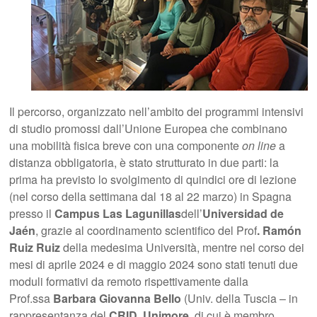
Il percorso, organizzato nell’ambito dei programmi intensivi
di studio promossi dall’Unione Europea che combinano
una mobilità fisica breve con una componente
on line
a
distanza obbligatoria, è stato strutturato in due parti: la
prima ha previsto lo svolgimento di quindici ore di lezione
(nel corso della settimana dal 18 al 22 marzo) in Spagna
presso il
Campus Las Lagunillas
dell’
Universidad de
Jaén
, grazie al coordinamento scientifico del Prof
. Ramón
Ruiz Ruiz
della medesima Università, mentre nel corso dei
mesi di aprile 2024 e di maggio 2024 sono stati tenuti due
moduli formativi da remoto rispettivamente dalla
Prof.ssa
Barbara Giovanna Bello
(Univ. della Tuscia – in
rappresentanza del
CRID, Unimore
, di cui è membro