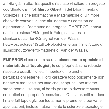
attività già in atto. Tra questi è risultato vincitore un progetto
coordinato dal Prof.
Marco Gibertini
del Dipartimento di
Scienze Fisiche Informatiche e Matematiche di Unimore,
che vede coinvolti anche altri docenti e ricercatori del
dipartimento. L’acronimo del progetto, EMPEROR, deriva
dal titolo esteso “EMergent toPological states in
sEmiconductor-ferROmagnet van der Waals
heteRostructures” (Stati toPologici emergenti in strutture di
sEmiconduttore-ferro-magnete di Van der Waals).
EMPEROR
si concentra su una
classe molto speciale di
materiali, detti ‘topologici’
, le cui proprietà sono robuste
rispetto a possibili difetti, imperfezioni o anche
perturbazioni esterne. Il loro carattere topologicamente non
banale si manifesta nel fatto che, seppur al loro interno
siano normali isolanti, al bordo possano diventare ottimi
conduttori con proprietà eccezionali. Questi aspetti rendono
i materiali topologici particolarmente promettenti per varie
applicazioni, incluse naturalmente le scienze e tecnologie