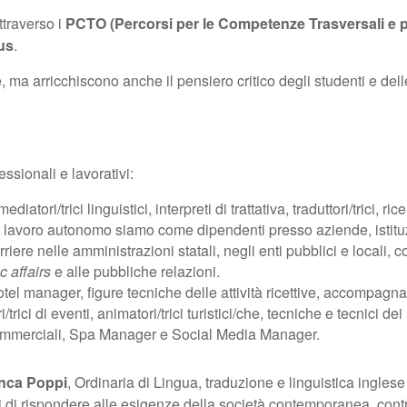
ttraverso i
PCTO (Percorsi per le Competenze Trasversali e p
us
.
a arricchiscono anche il pensiero critico degli studenti e delle
ssionali e lavorativi:
tori/trici linguistici, interpreti di trattativa, traduttori/trici, rice
 lavoro autonomo siamo come dipendenti presso aziende, istituz
iere nelle amministrazioni statali, negli enti pubblici e locali, com
c affairs
e alle pubbliche relazioni.
l manager, figure tecniche delle attività ricettive, accompagnatori/t
trici di eventi, animatori/trici turistici/che, tecniche e tecnici d
ci commerciali, Spa Manager e Social Media Manager.
nca Poppi
, Ordinaria di Lingua, traduzione e linguistica inglese 
i rispondere alle esigenze della società contemporanea, contrib