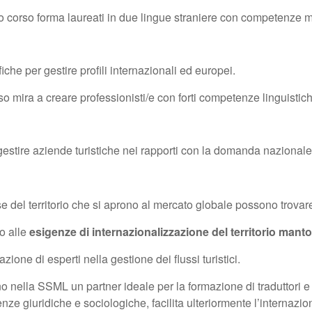
o corso forma laureati in due lingue straniere con competenze multi
che per gestire profili internazionali ed europei.
orso mira a creare professionisti/e con forti competenze linguistic
i gestire aziende turistiche nei rapporti con la domanda nazionale
e del territorio che si aprono al mercato globale possono trova
to alle
esigenze di internazionalizzazione del territorio man
ione di esperti nella gestione dei flussi turistici.
no nella SSML un partner ideale per la formazione di traduttori e
enze giuridiche e sociologiche, facilita ulteriormente l’interna