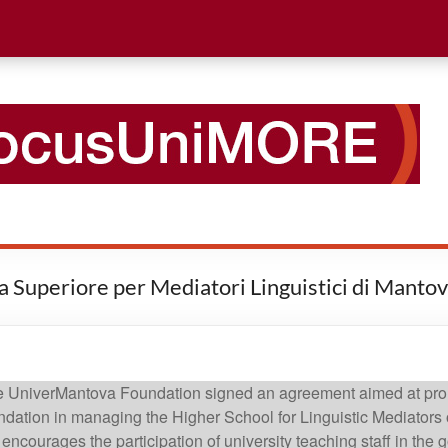
la Superiore per Mediatori Linguistici di Manto
 UniverMantova Foundation signed an agreement aimed at promotin
undation in managing the Higher School for Linguistic Mediators
 encourages the participation of university teaching staff in the