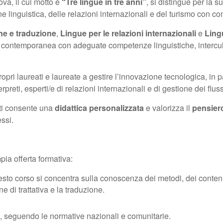
va, il cui motto è
“Tre lingue in tre anni”
, si distingue per la 
ne linguistica, delle relazioni internazionali e del turismo con c
ne e traduzione
,
Lingue per le relazioni internazionali
e
Ling
tà contemporanea con adeguate competenze linguistiche, intercul
 laureati e laureate a gestire l’innovazione tecnologica, in part
rpreti, esperti/e di relazioni internazionali e di gestione dei flussi
nti consente una
didattica personalizzata
e valorizza il
pensiero
ssi.
pia offerta formativa:
esto corso si concentra sulla conoscenza dei metodi, dei contenuti
e di trattativa e la traduzione.
e, seguendo le normative nazionali e comunitarie.