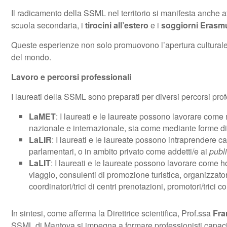
Il radicamento della SSML nel territorio si manifesta anche a
scuola secondaria, i
tirocini all’estero
e i
soggiorni Erasm
Queste esperienze non solo promuovono l’apertura culturale, m
del mondo.
Lavoro e percorsi professionali
I laureati della SSML sono preparati per diversi percorsi profe
LaMET
: I laureati e le laureate possono lavorare come media
nazionale e internazionale, sia come mediante forme di
LaLIR
: I laureati e le laureate possono intraprendere carr
parlamentari, o in ambito privato come addetti/e ai
publi
LaLIT
: I laureati e le laureate possono lavorare come hote
viaggio, consulenti di promozione turistica, organizzatori/
coordinatori/trici di centri prenotazioni, promotori/tri
In sintesi, come afferma la Direttrice scientifica, Prof.ssa
Fra
SSML di Mantova si impegna a formare professionisti capaci d