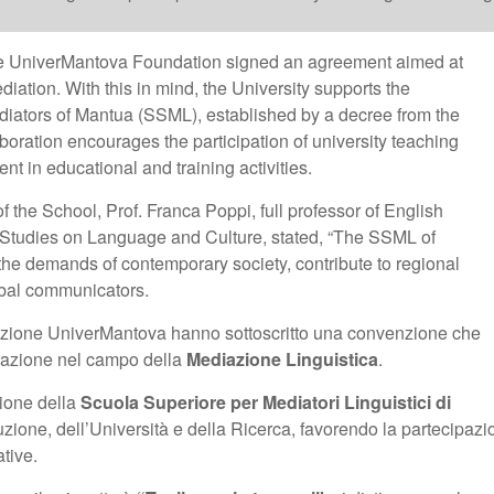
the UniverMantova Foundation signed an agreement aimed at
ediation. With this in mind, the University supports the
diators of Mantua (SSML), established by a decree from the
boration encourages the participation of university teaching
nt in educational and training activities.
 of the School, Prof. Franca Poppi, full professor of English
f Studies on Language and Culture, stated, “The SSML of
the demands of contemporary society, contribute to regional
obal communicators.
azione UniverMantova hanno sottoscritto una convenzione che
orazione nel campo della
Mediazione Linguistica
.
tione della
Scuola Superiore per Mediatori Linguistici di
ruzione, dell’Università e della Ricerca, favorendo la partecipaz
ative.