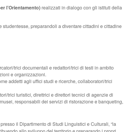
er l’Orientamento)
realizzati in dialogo con gli istituti della
 studentesse, preparandoli a diventare cittadini e cittadine
rcatori/trici documentali e redattori/trici di testi in ambito
ioni e organizzazioni.
e addetti agli uffici studi e ricerche, collaboratori/trici
rici turistici, direttrici e direttori tecnici di agenzie di
ei musei, responsabili dei servizi di ristorazione e banqueting,
presso il Dipartimento di Studi Linguistici e Culturali, “la
uendo allo sviluppo del territorio e preparando i propri