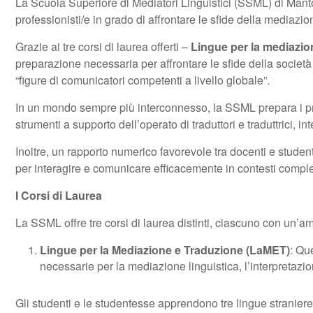
La Scuola Superiore di Mediatori Linguistici (SSML) di Manto
professionisti/e in grado di affrontare le sfide della mediazio
Grazie ai tre corsi di laurea offerti –
Lingue per la mediazio
preparazione necessaria per affrontare le sfide della socie
“figure di comunicatori competenti a livello globale”.
In un mondo sempre più interconnesso, la SSML prepara i propri
strumenti a supporto dell’operato di traduttori e traduttrici, inte
Inoltre, un rapporto numerico favorevole tra docenti e stude
per interagire e comunicare efficacemente in contesti comple
I Corsi di Laurea
La SSML offre tre corsi di laurea distinti, ciascuno con un’am
Lingue per la Mediazione e Traduzione (LaMET)
: Qu
necessarie per la mediazione linguistica, l’interpretazion
Gli studenti e le studentesse apprendono tre lingue stranier