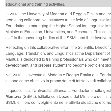
educational and training activities.
In 2018, the University of Modena and Reggio Emilia and 
promoting collaborative initiatives in the field of Linguistic M
Foundation in managing the Higher School for Linguistic Me
Ministry of Education, Universities, and Research. This colla
staff in the governing bodies of the SSML and their involveme
Reflecting on this collaborative effort, the Scientific Director
Language, Translation, and Linguistics at the Department o
Mantua is dedicated to training professionals who can meet 
development, and prepare students to become proficient gl
Nel 2018 l’Università di Modena e Reggio Emilia e la Fond
si pone come obiettivo la promozione di iniziative di collab
In quest’ottica, l’Università affianca la Fondazione nella ges
Mantova
(SSML), istituita con Decreto del Ministero dell’Ist
SSML e il loro coinvolgimento nelle attività didattiche e form