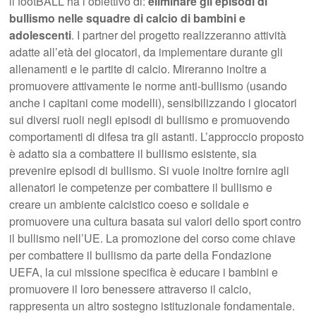
il footBALL ha l’obiettivo di:
eliminare gli episodi di
bullismo nelle squadre di calcio di bambini e
adolescenti
. I partner del progetto realizzeranno attività
adatte all’età dei giocatori, da implementare durante gli
allenamenti e le partite di calcio. Mireranno inoltre a
promuovere attivamente le norme anti-bullismo (usando
anche i capitani come modelli), sensibilizzando i giocatori
sui diversi ruoli negli episodi di bullismo e promuovendo
comportamenti di difesa tra gli astanti. L’approccio proposto
è adatto sia a combattere il bullismo esistente, sia
prevenire episodi di bullismo. Si vuole inoltre fornire agli
allenatori le competenze per combattere il bullismo e
creare un ambiente calcistico coeso e solidale e
promuovere una cultura basata sui valori dello sport contro
il bullismo nell’UE. La promozione del corso come chiave
per combattere il bullismo da parte della Fondazione
UEFA, la cui missione specifica è educare i bambini e
promuovere il loro benessere attraverso il calcio,
rappresenta un altro sostegno istituzionale fondamentale.