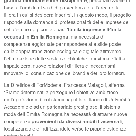
gratuita modulare e interdisciplinare
, personalizzabile in
base all’ambito di studi di provenienza e all’area della
filiera in cui si desidera inserirsi. In questo modo, il progetto
risponde alla domanda di professionalità delle imprese del
settore, che
oggi conta quasi
15mila imprese e 64mila
occupati
in Emilia Romagna
, ma necessita di
competenze aggiornate per rispondere alle sfide poste
dalla doppia transizione ecologica e digitale attraverso
l’eliminazione delle sostanze chimiche, nuovi materiali a
impatto zero, nuove relazioni di filiera e meccanismi
innovativi di comunicazione dei brand e dei loro fornitori.
La Direttrice di ForModena, Francesca Malagoli, afferma
“Siamo determinati a perseguire l’obiettivo ambizioso
dell’operazione di cui siamo capofila al fianco di Università,
Accademie e ad un partenariato prestigioso. Il sistema
moda dell’Emilia Romagna ha necessità di attrarre nuove
competenze
provenienti da diversi ambiti trasversali
,
focalizzandole e indirizzandole verso le proprie esigenze
professionali”.