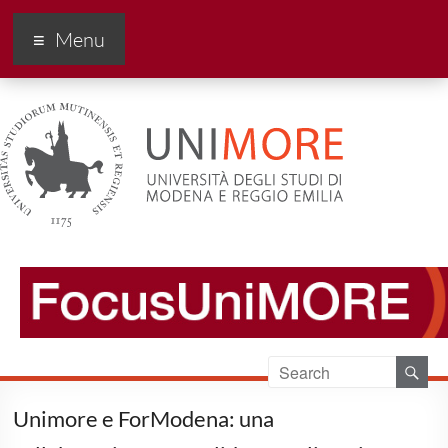
FocusUnimore
Menu
Unimore e ForModena: una