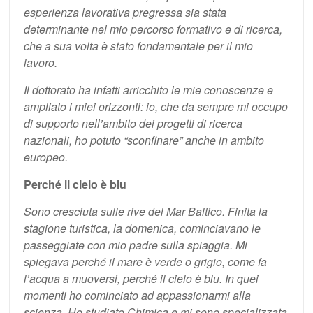
esperienza lavorativa pregressa sia stata
determinante nel mio percorso formativo e di ricerca,
che a sua volta è stato fondamentale per il mio
lavoro.
Il dottorato ha infatti arricchito le mie conoscenze e
ampliato i miei orizzonti: io, che da sempre mi occupo
di supporto nell’ambito dei progetti di ricerca
nazionali, ho potuto “sconfinare” anche in ambito
europeo.
Perché il cielo è blu
Sono cresciuta sulle rive del Mar Baltico. Finita la
stagione turistica, la domenica, cominciavano le
passeggiate con mio padre sulla spiaggia. Mi
spiegava perché il mare è verde o grigio, come fa
l’acqua a muoversi, perché il cielo è blu. In quei
momenti ho cominciato ad appassionarmi alla
scienza. Ho studiato Chimica e mi sono specializzata