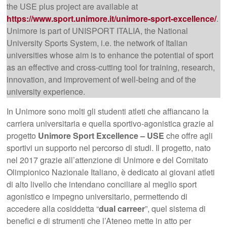
the USE plus project are available at
https://www.sport.unimore.it/unimore-sport-excellence/
.
Unimore is part of UNISPORT ITALIA, the National
University Sports System, i.e. the network of Italian
universities whose aim is to enhance the potential of sport
as an effective and cross-cutting tool for training, research,
innovation, and improvement of well-being and of the
university experience.
In Unimore sono molti gli studenti atleti che affiancano la
carriera universitaria e quella sportivo-agonistica grazie al
progetto
Unimore Sport Excellence – USE
che offre agli
sportivi un supporto nel percorso di studi. Il progetto, nato
nel 2017 grazie all’attenzione di Unimore e del Comitato
Olimpionico Nazionale Italiano, è dedicato ai giovani atleti
di alto livello che intendano conciliare al meglio sport
agonistico e impegno universitario, permettendo di
accedere alla cosiddetta “
dual carreer
”, quel sistema di
benefici e di strumenti che l’Ateneo mette in atto per