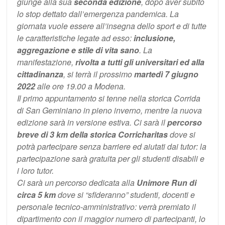
giunge alla sua
seconda edizione
, dopo aver subito
lo stop dettato dall’emergenza pandemica. La
giornata vuole essere all’insegna dello sport e di tutte
le caratteristiche legate ad esso:
inclusione,
aggregazione e stile di vita sano
. La
manifestazione,
rivolta a tutti gli universitari ed alla
cittadinanza
, si terrà il prossimo
martedì 7 giugno
2022
alle ore 19.00 a Modena.
Il primo appuntamento si tenne nella storica Corrida
di San Geminiano in pieno inverno, mentre la nuova
edizione sarà in versione estiva. Ci sarà il
percorso
breve di 3 km della storica Corricharitas
dove si
potrà partecipare senza barriere ed aiutati dai tutor: la
partecipazione sarà gratuita per gli studenti disabili e
i loro tutor.
Ci sarà un percorso dedicata alla
Unimore Run di
circa 5 km
dove si “sfideranno” studenti, docenti e
personale tecnico-amministrativo: verrà premiato il
dipartimento con il maggior numero di partecipanti, lo