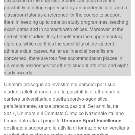
discussion of the final test. Student athletes have the
possibility of being supervised by an academic tutor and a
classroom tutor as a reference for the course to support
them in keeping up to date on study programmes, teaching,
exam dates and in contacts with offices. Moreover, at the
end of their studies, they benefit from the supplementary
diploma, which certifies the specificity of the student-
athlete’s dual career. As far as financial benefits are
concerned, there are four free accommodation places in
university residences for off-site student-athletes and eight
study awards.
Unimore prosegue ad investire nei percorsi per i suoi
studenti atleti offrendo loro la possibilità di affrontare la
carriera universitaria e quella sportivo-agonistica
parallelamente, senza preoccupazioni. Sei anni fa, nel
2017, Unimore e il Comitato Olimpico Nazionale Italiano
hanno dato vita al progetto
Unimore Sport Excellence
destinato a supportare le attività di formazione universitaria
di atleti che svolgono anche una carriera sportiva