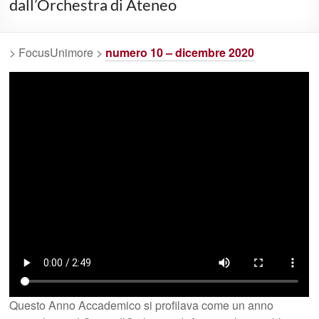
dall’Orchestra di Ateneo
> FocusUnimore >
numero 10 – dicembre 2020
Questo Anno Accademico si profilava come un anno