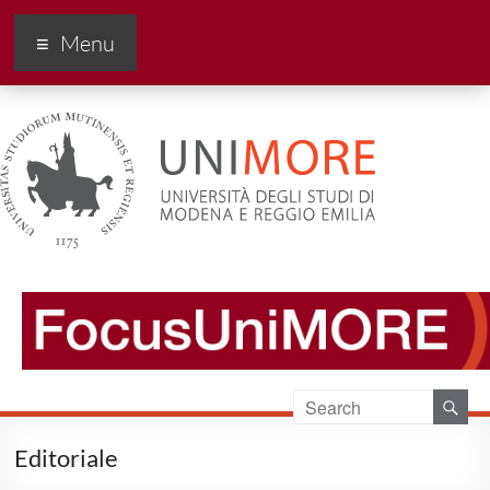
FocusUnimore
Menu
Editoriale