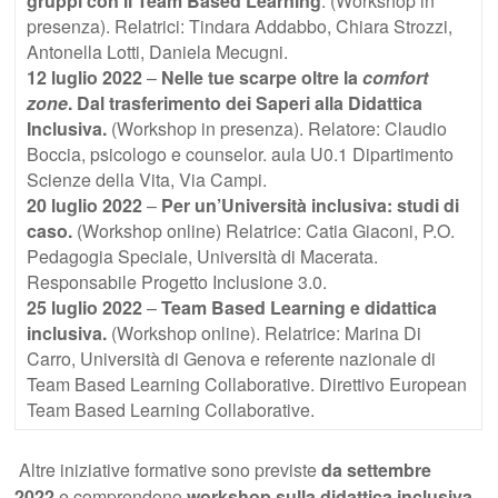
gruppi con il Team Based Learning
. (Workshop in
presenza). Relatrici: Tindara Addabbo, Chiara Strozzi,
Antonella Lotti, Daniela Mecugni.
12 luglio 2022
–
Nelle tue scarpe oltre la
comfort
zone
. Dal trasferimento dei Saperi alla Didattica
Inclusiva.
(Workshop in presenza). Relatore: Claudio
Boccia, psicologo e counselor. aula U0.1 Dipartimento
Scienze della Vita, Via Campi.
20 luglio 2022
–
Per un’Università inclusiva: studi di
caso.
(Workshop online) Relatrice: Catia Giaconi, P.O.
Pedagogia Speciale, Università di Macerata.
Responsabile Progetto Inclusione 3.0.
25 luglio 2022
–
Team Based Learning e didattica
inclusiva.
(Workshop online). Relatrice: Marina Di
Carro, Università di Genova e referente nazionale di
Team Based Learning Collaborative. Direttivo European
Team Based Learning Collaborative.
Altre iniziative formative sono previste
da settembre
2022
e comprendono
workshop sulla didattica inclusiva