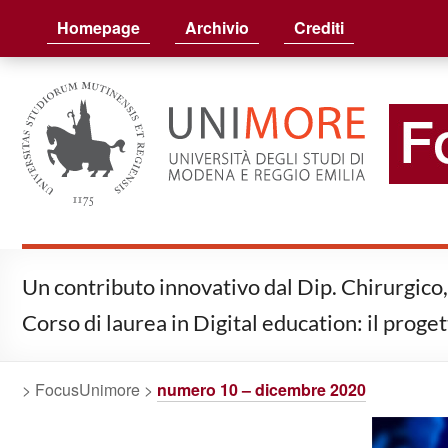
FocusUnimore
Homepage
Archivio
Crediti
Un contributo innovativo dal Dip. Chirurgico
Corso di laurea in Digital education: il prog
> FocusUnimore >
numero 10 – dicembre 2020