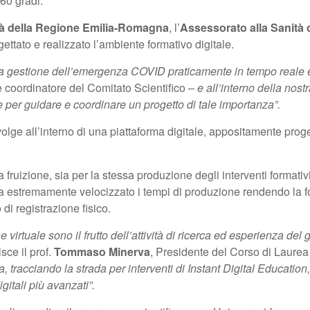
60 gradi.
tà della Regione Emilia-Romagna
, l’
Assessorato alla Sanità
gettato e realizzato l’ambiente formativo digitale.
r la gestione dell’emergenza COVID praticamente in tempo reale
e coordinatore del Comitato Scientifico
– e all’interno della nost
 per guidare e coordinare un progetto di tale importanza”.
svolge all’interno di una piattaforma digitale, appositamente proge
la fruizione, sia per la stessa produzione degli interventi formativi
ha estremamente velocizzato i tempi di produzione rendendo la for
di registrazione fisico.
e virtuale sono il frutto dell’attività di ricerca ed esperienza del
isce il prof.
Tommaso Minerva
, Presidente del Corso di Laurea 
alia, tracciando la strada per interventi di Instant Digital Educat
gitali più avanzati”.