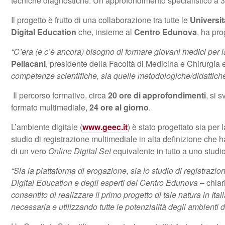
tecniche diagnostiche. Un approfondimento specialistico a 3
Il progetto è frutto di una collaborazione tra tutte le
Universi
Digital Education
che, insieme al
Centro Edunova
, ha pro
“C’era (e c’è ancora) bisogno di formare giovani medici pe
Pellacani
, presidente della Facoltà di Medicina e Chirurgia 
competenze scientifiche, sia quelle metodologiche/didattiche
Il percorso formativo, circa
20 ore di approfondimenti
, si 
formato multimediale,
24 ore al giorno
.
L’ambiente digitale (
www.geec.it
) è stato progettato sia per 
studio di registrazione multimediale in alta definizione che 
di un vero
Online Digital Set
equivalente in tutto a uno studio 
“Sia la piattaforma di erogazione, sia lo studio di registrazion
Digital Education e degli esperti del Centro Edunova –
chiar
consentito di realizzare il primo progetto di tale natura in It
necessaria e utilizzando tutte le potenzialità degli ambienti di