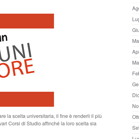
Ag
Lu
Gi
Ma
Ap
Ma
Fe
Ge
Di
No
la scelta universitaria, il fine è renderli il più
Ot
ri Corsi di Studio affinché la loro scelta sia
Se
Lu