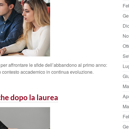
Fe
Ge
Di
No
Ot
Se
o per affrontare le sfide dell’abbandono al primo anno:
Lu
un contesto accademico in continua evoluzione.
Gi
Ma
he dopo la laurea
Ap
Ma
Fe
Ge