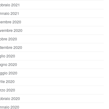
bbraio 2021
nnaio 2021
cembre 2020
vembre 2020
tobre 2020
ttembre 2020
glio 2020
ugno 2020
ggio 2020
rile 2020
rzo 2020
bbraio 2020
nnaio 2020