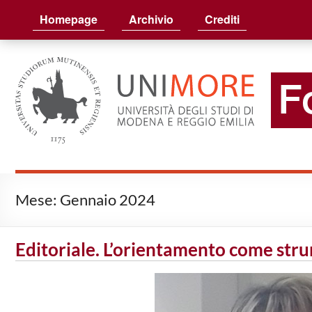
FocusUnimore
Homepage
Archivio
Crediti
Mese:
Gennaio 2024
Editoriale. L’orientamento come strum