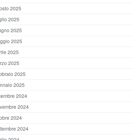
osto 2025
glio 2025
ugno 2025
ggio 2025
rile 2025
rzo 2025
bbraio 2025
nnaio 2025
cembre 2024
vembre 2024
tobre 2024
ttembre 2024
glio 2024