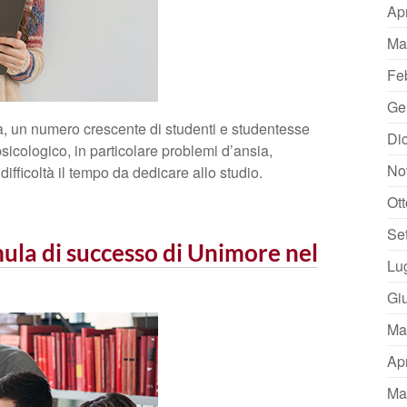
Ap
Ma
Fe
Ge
a, un numero crescente di studenti e studentesse
Di
 psicologico, in particolare problemi d’ansia,
No
ifficoltà il tempo da dedicare allo studio.
Ot
Se
ula di successo di Unimore nel
Lu
Gi
Ma
Ap
Ma