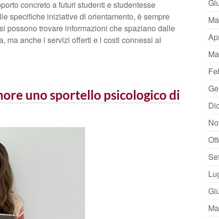
Gi
pporto concreto a futuri studenti e studentesse
alle specifiche iniziative di orientamento, è sempre
Ma
e si possono trovare informazioni che spaziano dalle
Ap
, ma anche i servizi offerti e i costi connessi al
Ma
Fe
Ge
more uno sportello psicologico di
Di
No
Ot
Se
Lu
Gi
Ma