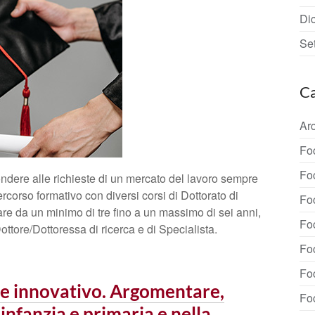
Di
Se
Ca
Arc
Fo
Fo
pondere alle richieste di un mercato del lavoro sempre
ercorso formativo con diversi corsi di Dottorato di
Fo
are da un minimo di tre fino a un massimo di sei anni,
Fo
Dottore/Dottoressa di ricerca e di Specialista.
Fo
Fo
ne innovativo. Argomentare,
Fo
’infanzia e primaria e nella