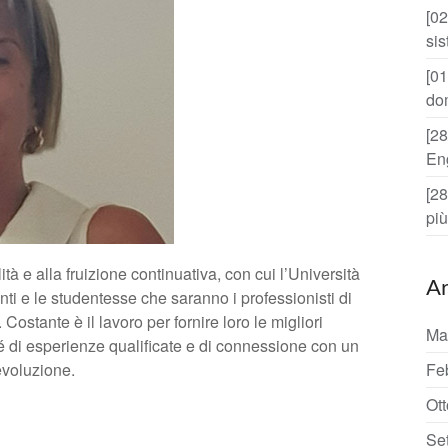
[02
si
[01
do
[28
En
[28
più
tà e alla fruizione continuativa, con cui l’Università
Ar
i e le studentesse che saranno i professionisti di
stante è il lavoro per fornire loro le migliori
Ma
ché di esperienze qualificate e di connessione con un
 evoluzione.
Fe
Ot
Se